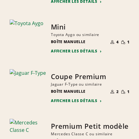
AFFICHER LES DÉTAILS
Mini
Toyota Aygo ou similaire
NOMBRE DE
PETITE
BOÎTE MANUELLE
4
1
PERSONNES
QUANTIT
AFFICHER LES DÉTAILS
Coupe Premium
Jaguar F-Type ou similaire
NOMBRE DE
PETITE
BOÎTE MANUELLE
2
1
PERSONNES
QUANTIT
AFFICHER LES DÉTAILS
Premium Petit modèle
Mercedes Classe C ou similaire