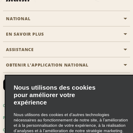
NATIONAL
EN SAVOIR PLUS
Passer une réservation
Emerald Club
ASSISTANCE
Carrière
Solutions pour les professionnels
Plan du site
OBTENIR L’APPLICATION NATIONAL
Accessibilité
Avantages partenaires
Nous contacter
Emerald Club Se connecter
Nous utilisons des cookies
Recevoir des offres par email
pour améliorer votre
expérience
Conditions d’utilisation
Politique de confidentialité
Nous utilisons des cookies et d’autres technologies
Politique d’utilisation des cookies
nécessaires au fonctionnement de notre site, à l’amélioration
et à la personnalisation de votre expérience, à la réalisation
Choix de confidentialité
d’analyses et à l’amélioration de notre stratégie marketing.