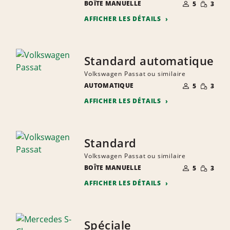
NOMBRE DE
PETITE
BOÎTE MANUELLE
5
3
PERSONNES
QUANTIT
AFFICHER LES DÉTAILS
Standard automatique
Volkswagen Passat ou similaire
NOMBRE DE
PETITE
AUTOMATIQUE
5
3
PERSONNES
QUANTIT
AFFICHER LES DÉTAILS
Standard
Volkswagen Passat ou similaire
NOMBRE DE
PETITE
BOÎTE MANUELLE
5
3
PERSONNES
QUANTIT
AFFICHER LES DÉTAILS
Spéciale