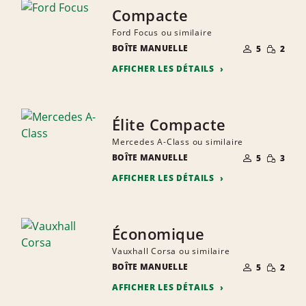
Compacte
Ford Focus ou similaire
NOMBRE DE
PETITE
BOÎTE MANUELLE
5
2
PERSONNES
QUANTIT
AFFICHER LES DÉTAILS
Élite Compacte
Mercedes A-Class ou similaire
NOMBRE DE
PETITE
BOÎTE MANUELLE
5
3
PERSONNES
QUANTIT
AFFICHER LES DÉTAILS
Économique
Vauxhall Corsa ou similaire
NOMBRE DE
PETITE
BOÎTE MANUELLE
5
2
PERSONNES
QUANTIT
AFFICHER LES DÉTAILS