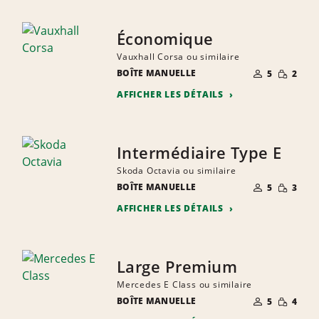
Économique
Vauxhall Corsa ou similaire
NOMBRE DE
PETITE
BOÎTE MANUELLE
5
2
PERSONNES
QUANTIT
AFFICHER LES DÉTAILS
Intermédiaire Type E
Skoda Octavia ou similaire
NOMBRE DE
PETITE
BOÎTE MANUELLE
5
3
PERSONNES
QUANTIT
AFFICHER LES DÉTAILS
Large Premium
Mercedes E Class ou similaire
NOMBRE DE
PETITE
BOÎTE MANUELLE
5
4
PERSONNES
QUANTIT