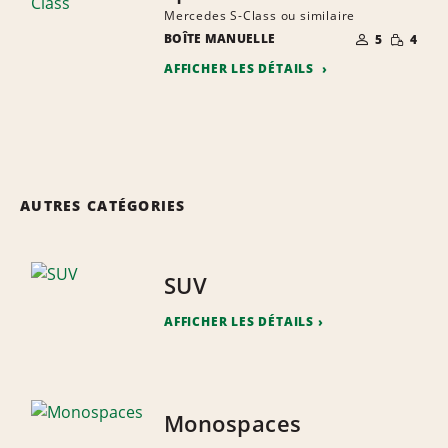
Mercedes S-Class ou similaire
NOMBRE DE
PETITE
BOÎTE MANUELLE
5
4
PERSONNES
QUANTIT
AFFICHER LES DÉTAILS
AUTRES CATÉGORIES
SUV
AFFICHER LES DÉTAILS
Monospaces