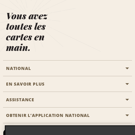
Vous avez
toutes les
cartes en
main.
NATIONAL
EN SAVOIR PLUS
Passer une réservation
Emerald Club
ASSISTANCE
Carrière
Solutions pour les professionnels
Plan du site
OBTENIR L’APPLICATION NATIONAL
Accessibilité
Avantages partenaires
Nous contacter
Emerald Club Se connecter