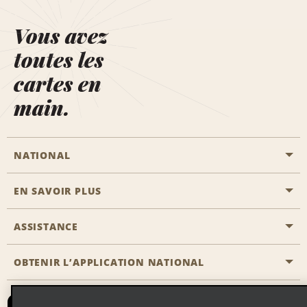
Vous avez
toutes les
cartes en
main.
NATIONAL
EN SAVOIR PLUS
Passer une réservation
Emerald Club
ASSISTANCE
Carrière
Solutions pour les professionnels
Plan du site
OBTENIR L’APPLICATION NATIONAL
Accessibilité
Avantages partenaires
Nous contacter
Emerald Club Se connecter