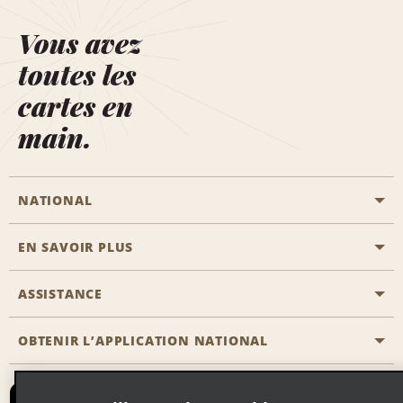
Vous avez
toutes les
cartes en
main.
NATIONAL
EN SAVOIR PLUS
Passer une réservation
Emerald Club
ASSISTANCE
Carrière
Solutions pour les professionnels
Plan du site
OBTENIR L’APPLICATION NATIONAL
Accessibilité
Avantages partenaires
Nous contacter
Emerald Club Se connecter