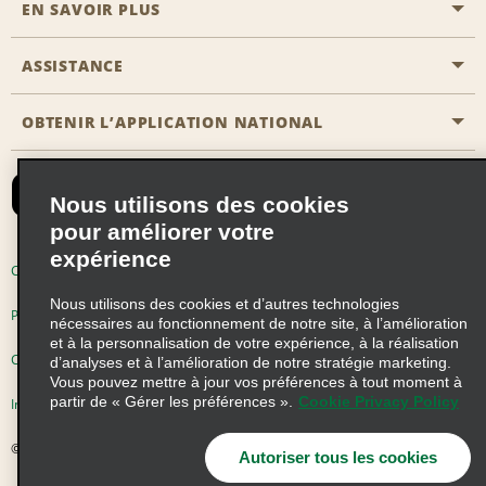
EN SAVOIR PLUS
Passer une réservation
Emerald Club
ASSISTANCE
Carrière
Solutions pour les professionnels
Plan du site
OBTENIR L’APPLICATION NATIONAL
Accessibilité
Avantages partenaires
Nous contacter
Emerald Club Se connecter
Nous utilisons des cookies
Recevoir des offres par email
pour améliorer votre
expérience
Conditions d’utilisation
Politique de confidentialité
Nous utilisons des cookies et d’autres technologies
Politique d’utilisation des cookies
nécessaires au fonctionnement de notre site, à l’amélioration
et à la personnalisation de votre expérience, à la réalisation
Choix de confidentialité
d’analyses et à l’amélioration de notre stratégie marketing.
Vous pouvez mettre à jour vos préférences à tout moment à
partir de « Gérer les préférences ».
Cookie Privacy Policy
Information précontractuelle
© 2026 Enterprise Holdings, Inc. Tous droits réservés
Autoriser tous les cookies