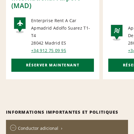
(MAD)
Enterprise Rent A Car
Apmadrid Adolfo Suarez T1-
Ap
AIRPORT
T4
De
NA
28042 Madrid
ES
28
+34 912 75 09 95
+3
RÉSERVER MAINTENANT
RÉS
INFORMATIONS IMPORTANTES ET POLITIQUES
Conductor adicional