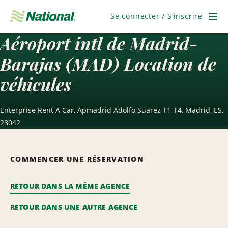
Passer
la
Se connecter / S’inscrire
navigation
Men
Aéroport intl de Madrid-
Barajas (MAD) Location de
véhicules
Enterprise Rent A Car, Apmadrid Adolfo Suarez T1-T4, Madrid, ES,
28042
COMMENCER UNE RÉSERVATION
RETOUR DANS LA MÊME AGENCE
RETOUR DANS UNE AUTRE AGENCE