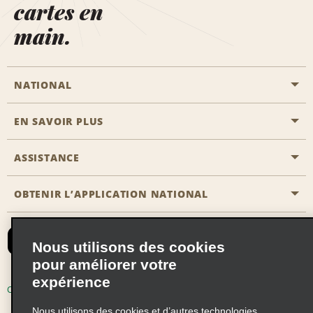
cartes en
main.
NATIONAL
EN SAVOIR PLUS
Passer une réservation
Emerald Club
ASSISTANCE
Carrière
Solutions pour les professionnels
Plan du site
OBTENIR L’APPLICATION NATIONAL
Accessibilité
Avantages partenaires
Nous contacter
Emerald Club Se connecter
Nous utilisons des cookies
Recevoir des offres par email
pour améliorer votre
expérience
Conditions d’utilisation
Politique de confidentialité
Nous utilisons des cookies et d’autres technologies