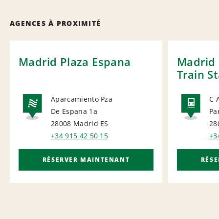
AGENCES À PROXIMITÉ
Madrid Plaza Espana
Madrid
Train S
Aparcamiento Pza
C 
De Espana 1a
Pa
NATIONAL
RAI
28008 Madrid
ES
28
+34 915 42 50 15
+3
RÉSERVER MAINTENANT
RÉS