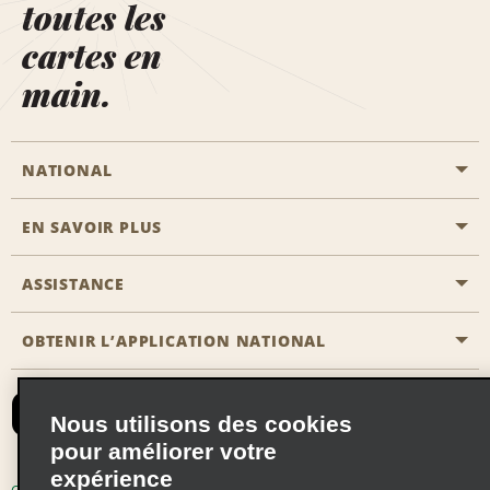
toutes les
cartes en
main.
NATIONAL
EN SAVOIR PLUS
Passer une réservation
Emerald Club
ASSISTANCE
Carrière
Solutions pour les professionnels
Plan du site
OBTENIR L’APPLICATION NATIONAL
Accessibilité
Avantages partenaires
Nous contacter
Emerald Club Se connecter
Nous utilisons des cookies
Recevoir des offres par email
pour améliorer votre
expérience