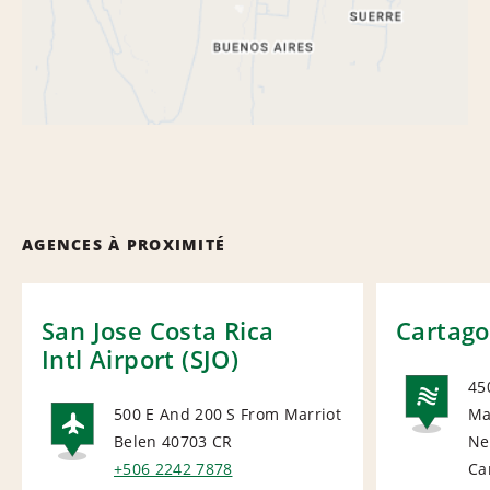
AGENCES À PROXIMITÉ
San Jose Costa Rica
Cartago
Intl Airport (SJO)
45
500 E And 200 S From Marriot
Ma
NA
Belen 40703
CR
Ne
AIRPORT
+506 2242 7878
Ca