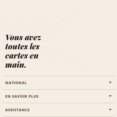
Vous avez
toutes les
cartes en
main.
NATIONAL
EN SAVOIR PLUS
Passer une réservation
Emerald Club
ASSISTANCE
Carrière