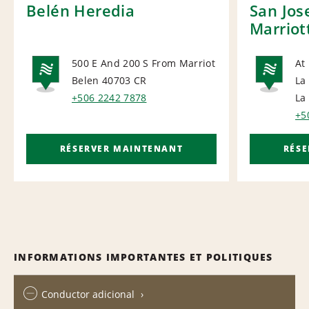
Belén Heredia
San Jos
Marriot
500 E And 200 S From Marriot
At
Belen 40703
CR
La
NATIONAL
NA
+506 2242 7878
La
+5
RÉSERVER MAINTENANT
RÉS
INFORMATIONS IMPORTANTES ET POLITIQUES
Conductor adicional