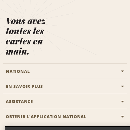
Vous avez
toutes les
cartes en
main.
NATIONAL
EN SAVOIR PLUS
Passer une réservation
Emerald Club
ASSISTANCE
Carrière
Solutions pour les professionnels
Plan du site
OBTENIR L’APPLICATION NATIONAL
Accessibilité
Avantages partenaires
Nous contacter