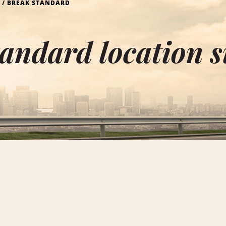
BREAK STANDARD
andard location s