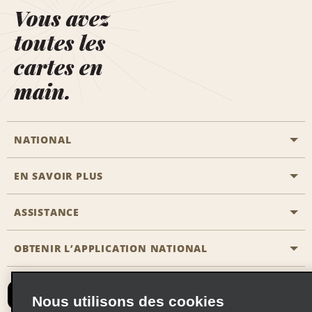
Vous avez
toutes les
cartes en
main.
NATIONAL
EN SAVOIR PLUS
Passer une réservation
Emerald Club
ASSISTANCE
Carrière
Solutions pour les professionnels
Plan du site
OBTENIR L’APPLICATION NATIONAL
Accessibilité
Avantages partenaires
Nous contacter
Emerald Club Se connecter
Nous utilisons des cookies
Recevoir des offres par email