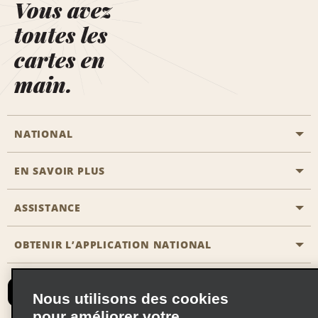
Vous avez
toutes les
cartes en
main.
NATIONAL
EN SAVOIR PLUS
Passer une réservation
Emerald Club
ASSISTANCE
Carrière
Solutions pour les professionnels
Plan du site
OBTENIR L’APPLICATION NATIONAL
Accessibilité
Avantages partenaires
Nous contacter
Emerald Club Se connecter
Nous utilisons des cookies
Recevoir des offres par email
pour améliorer votre