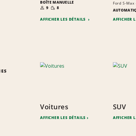
BOÎTE MANUELLE
Ford S-Max 
NOMBRE DE
PETITE
9
8
PERSONNES
QUANTITÉ
AUTOMATI
AFFICHER LES DÉTAILS
AFFICHER 
IES
Voitures
SUV
AFFICHER LES DÉTAILS
AFFICHER L