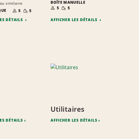
BOÎTE MANUELLE
ou similaire
NOMBRE DE
PETITE
5
5
NOMBRE DE
PETITE
PERSONNES
QUANTITÉ
QUE
5
5
PERSONNES
QUANTITÉ
LES DÉTAILS
AFFICHER LES DÉTAILS
Utilitaires
ES DÉTAILS
AFFICHER LES DÉTAILS