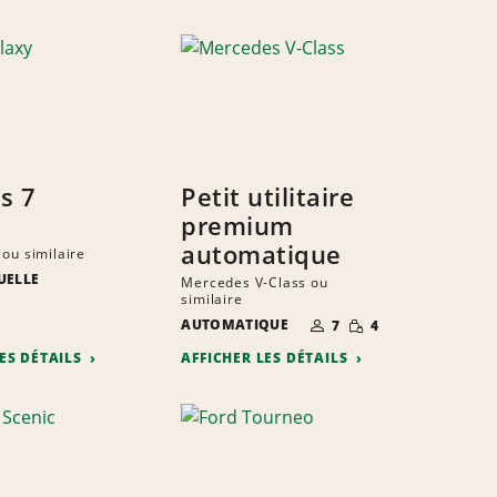
s 7
Petit utilitaire
premium
automatique
 ou similaire
UELLE
Mercedes V-Class ou
E
E
similaire
S
ITÉ
NOMBRE DE
PETITE
AUTOMATIQUE
7
4
PERSONNES
QUANTITÉ
LES DÉTAILS
AFFICHER LES DÉTAILS