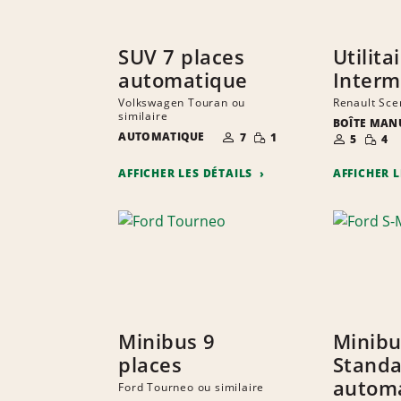
SUV 7 places
Utilita
automatique
Interm
Volkswagen Touran ou
Renault Scen
similaire
BOÎTE MAN
NOMBRE DE
PETITE
NOMBRE D
PETIT
AUTOMATIQUE
7
1
5
4
PERSONNES
QUANTITÉ
PERSONNE
QUANT
AFFICHER LES DÉTAILS
AFFICHER 
Minibus 9
Minibu
places
Standa
autom
Ford Tourneo ou similaire