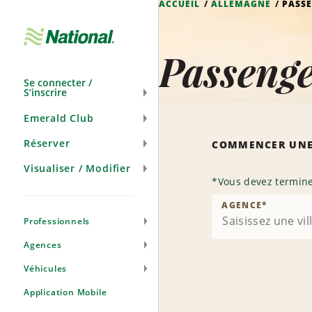
ACCUEIL
ALLEMAGNE
PASS
Passer
la
navigation
Passenge
Se connecter /
S’inscrire
Emerald Club
Réserver
COMMENCER UNE
Visualiser / Modifier
*
Vous devez termine
AGENCE
*
Professionnels
Agences
Véhicules
Application Mobile