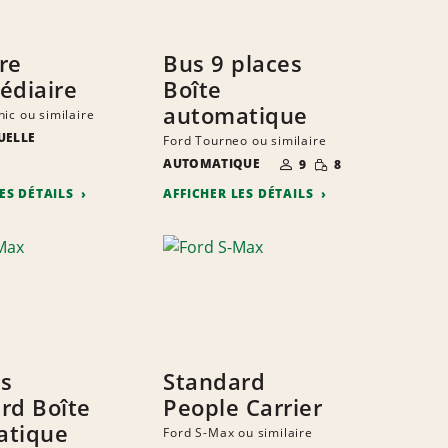
ire
Bus 9 places
édiaire
Boîte
automatique
ic ou similaire
UELLE
Ford Tourneo ou similaire
E
E
NOMBRE DE
PETITE
S
ITÉ
AUTOMATIQUE
9
8
PERSONNES
QUANTITÉ
LES DÉTAILS
AFFICHER LES DÉTAILS
s
Standard
rd Boîte
People Carrier
atique
Ford S-Max ou similaire