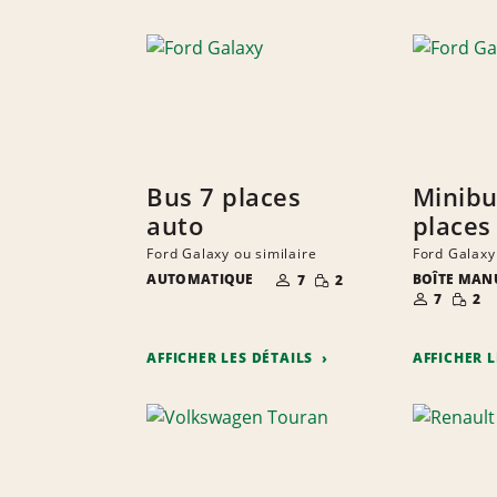
S
Bus 7 places
Minibu
auto
places
Ford Galaxy ou similaire
Ford Galaxy
NOMBRE DE
PETITE
AUTOMATIQUE
BOÎTE MAN
7
2
PERSONNES
QUANTITÉ
NOMBRE D
PETIT
7
2
PERSONNE
QUANT
AFFICHER LES DÉTAILS
AFFICHER 