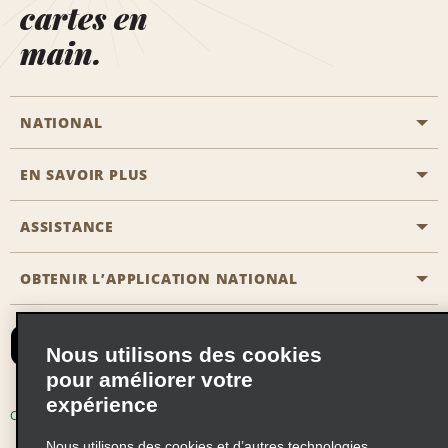
cartes en
main.
NATIONAL
EN SAVOIR PLUS
Passer une réservation
Emerald Club
ASSISTANCE
Carrière
Solutions pour les professionnels
Plan du site
OBTENIR L’APPLICATION NATIONAL
Accessibilité
Avantages partenaires
Nous contacter
Emerald Club Se connecter
Nous utilisons des cookies
Recevoir des offres par email
pour améliorer votre
expérience
Conditions d’utilisation
Politique de confidentialité
Nous utilisons des cookies et d’autres technologies