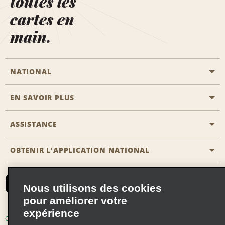
toutes les
cartes en
main.
NATIONAL
EN SAVOIR PLUS
Passer une réservation
Emerald Club
ASSISTANCE
Carrière
Solutions pour les professionnels
Plan du site
OBTENIR L’APPLICATION NATIONAL
Accessibilité
Avantages partenaires
Nous contacter
Emerald Club Se connecter
Nous utilisons des cookies
Recevoir des offres par email
pour améliorer votre
expérience
Conditions d’utilisation
Politique de confidentialité