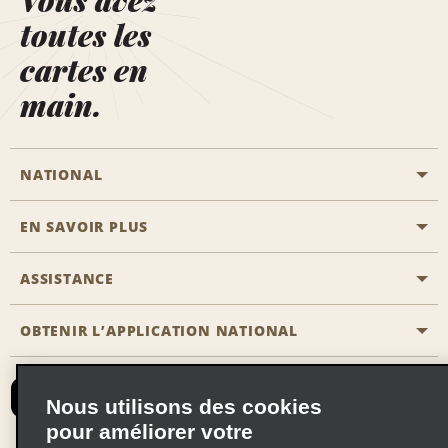
Vous avez
toutes les
cartes en
main.
NATIONAL
EN SAVOIR PLUS
Passer une réservation
Emerald Club
ASSISTANCE
Carrière
Solutions pour les professionnels
Plan du site
OBTENIR L’APPLICATION NATIONAL
Accessibilité
Avantages partenaires
Nous contacter
Emerald Club Se connecter
Nous utilisons des cookies
Recevoir des offres par email
pour améliorer votre