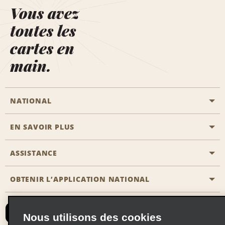
Vous avez
toutes les
cartes en
main.
NATIONAL
EN SAVOIR PLUS
Passer une réservation
Emerald Club
ASSISTANCE
Carrière
Solutions pour les professionnels
Plan du site
OBTENIR L’APPLICATION NATIONAL
Accessibilité
Avantages partenaires
Nous contacter
Emerald Club Se connecter
Nous utilisons des cookies
Recevoir des offres par email