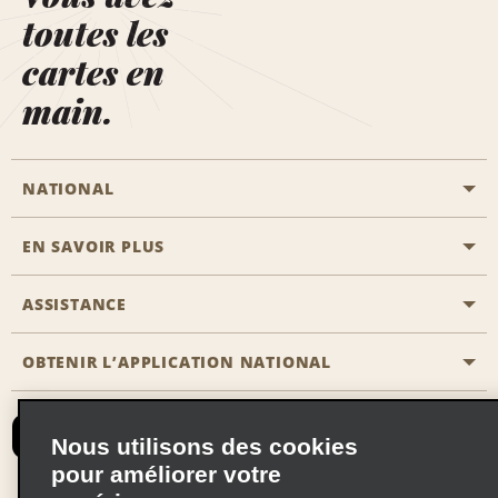
toutes les
cartes en
main.
NATIONAL
EN SAVOIR PLUS
Passer une réservation
Emerald Club
ASSISTANCE
Carrière
Solutions pour les professionnels
Plan du site
OBTENIR L’APPLICATION NATIONAL
Accessibilité
Avantages partenaires
Nous contacter
Emerald Club Se connecter
Nous utilisons des cookies
Recevoir des offres par email
pour améliorer votre