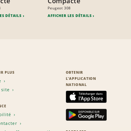
cte
Compacte
8
Peugeot 308
ES DÉTAILS
AFFICHER LES DÉTAILS
IR PLUS
OBTENIR
L’APPLICATION
e
NATIONAL
 site
NCE
bilité
ntacter