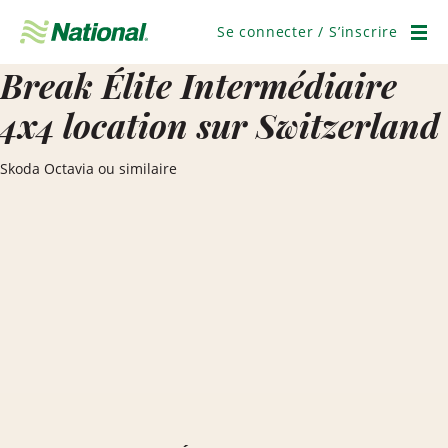
Passer
la
Se connecter / S’inscrire
navigation
Men
Break Élite Intermédiaire
4x4 location sur Switzerland
Skoda Octavia ou similaire