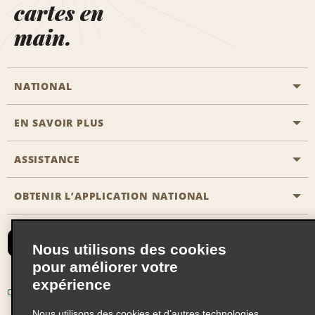
cartes en
main.
NATIONAL
EN SAVOIR PLUS
Passer une réservation
Emerald Club
ASSISTANCE
Carrière
Solutions pour les professionnels
Plan du site
OBTENIR L’APPLICATION NATIONAL
Accessibilité
Avantages partenaires
Nous contacter
Emerald Club Se connecter
Nous utilisons des cookies
Recevoir des offres par email
pour améliorer votre
expérience
Conditions d’utilisation
Politique de confidentialité
Nous utilisons des cookies et d’autres technologies