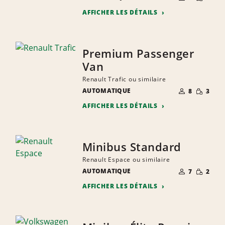
PERSONNES
QUANTIT
AFFICHER LES DÉTAILS
Premium Passenger
Van
Renault Trafic ou similaire
NOMBRE DE
PETITE
AUTOMATIQUE
8
3
PERSONNES
QUANTIT
AFFICHER LES DÉTAILS
Minibus Standard
Renault Espace ou similaire
NOMBRE DE
PETITE
AUTOMATIQUE
7
2
PERSONNES
QUANTIT
AFFICHER LES DÉTAILS