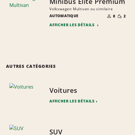
Minibus Élite Premium
Volkswagen Multivan ou similaire
NOMBRE DE
PETITE
AUTOMATIQUE
8
2
PERSONNES
QUANTIT
AFFICHER LES DÉTAILS
AUTRES CATÉGORIES
Voitures
AFFICHER LES DÉTAILS
SUV