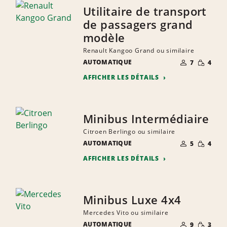
Utilitaire de transport
de passagers grand
modèle
Renault Kangoo Grand ou similaire
NOMBRE DE
PETITE
AUTOMATIQUE
7
4
PERSONNES
QUANTIT
AFFICHER LES DÉTAILS
Minibus Intermédiaire
Citroen Berlingo ou similaire
NOMBRE DE
PETITE
AUTOMATIQUE
5
4
PERSONNES
QUANTIT
AFFICHER LES DÉTAILS
Minibus Luxe 4x4
Mercedes Vito ou similaire
NOMBRE DE
PETITE
AUTOMATIQUE
9
3