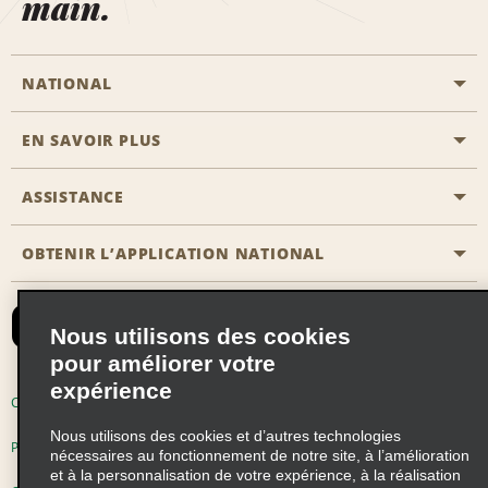
main.
NATIONAL
EN SAVOIR PLUS
Passer une réservation
Emerald Club
ASSISTANCE
Carrière
Solutions pour les professionnels
Plan du site
OBTENIR L’APPLICATION NATIONAL
Accessibilité
Avantages partenaires
Nous contacter
Emerald Club Se connecter
Nous utilisons des cookies
Recevoir des offres par email
pour améliorer votre
expérience
Conditions d’utilisation
Politique de confidentialité
Nous utilisons des cookies et d’autres technologies
Politique d’utilisation des cookies
nécessaires au fonctionnement de notre site, à l’amélioration
et à la personnalisation de votre expérience, à la réalisation