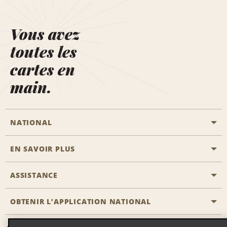
Vous avez
toutes les
cartes en
main.
NATIONAL
EN SAVOIR PLUS
Passer une réservation
Emerald Club
ASSISTANCE
Carrière
Solutions pour les professionnels
Plan du site
OBTENIR L’APPLICATION NATIONAL
Accessibilité
Avantages partenaires
Nous contacter