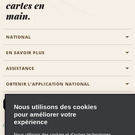
cartes en
main.
NATIONAL
EN SAVOIR PLUS
Passer une réservation
Emerald Club
ASSISTANCE
Carrière
Solutions pour les professionnels
Plan du site
OBTENIR L’APPLICATION NATIONAL
Accessibilité
Avantages partenaires
Nous contacter
Emerald Club Se connecter
Nous utilisons des cookies
Recevoir des offres par email
pour améliorer votre
expérience
Conditions d’utilisation
Politique de confidentialité
Nous utilisons des cookies et d’autres technologies