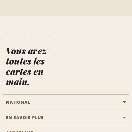
Vous avez
toutes les
cartes en
main.
NATIONAL
EN SAVOIR PLUS
Passer une réservation
Emerald Club