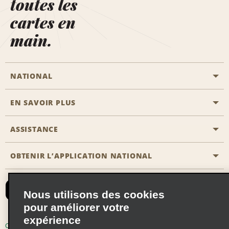
toutes les
cartes en
main.
NATIONAL
EN SAVOIR PLUS
Passer une réservation
Emerald Club
ASSISTANCE
Carrière
Solutions pour les professionnels
Plan du site
OBTENIR L’APPLICATION NATIONAL
Accessibilité
Avantages partenaires
Nous contacter
Emerald Club Se connecter
Nous utilisons des cookies
Recevoir des offres par email
pour améliorer votre
expérience
Conditions d’utilisation
Politique de confidentialité