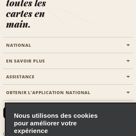
toutes les
cartes en
main.
NATIONAL
EN SAVOIR PLUS
Passer une réservation
Emerald Club
ASSISTANCE
Carrière
Solutions pour les professionnels
Plan du site
OBTENIR L’APPLICATION NATIONAL
Accessibilité
Avantages partenaires
Nous contacter
Emerald Club Se connecter
Nous utilisons des cookies
Recevoir des offres par email
pour améliorer votre
expérience
Conditions d’utilisation
Politique de confidentialité