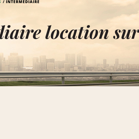
S
INTERMÉDIAIRE
iaire location su