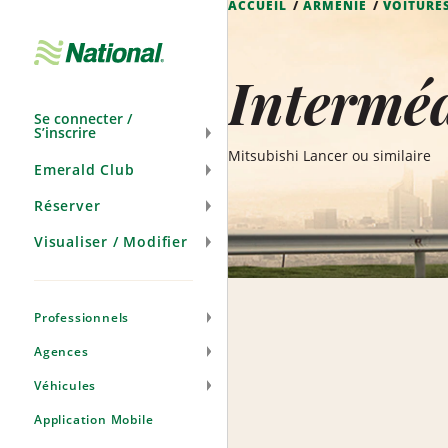
ACCUEIL
ARMÉNIE
VOITURE
Passer
la
navigation
Interméd
Se connecter /
S’inscrire
Mitsubishi Lancer ou similaire
Emerald Club
Réserver
Visualiser / Modifier
Professionnels
Agences
Véhicules
Application Mobile