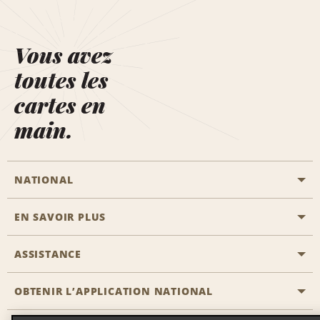
Vous avez
toutes les
cartes en
main.
NATIONAL
EN SAVOIR PLUS
Passer une réservation
Emerald Club
ASSISTANCE
Carrière
Solutions pour les professionnels
Plan du site
OBTENIR L’APPLICATION NATIONAL
Accessibilité
Avantages partenaires