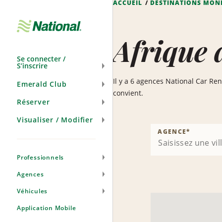
ACCUEIL
DESTINATIONS MON
Passer
la
navigation
Afrique 
Se connecter /
S’inscrire
Il y a 6 agences National Car Ren
Emerald Club
convient.
Réserver
Visualiser / Modifier
AGENCE
*
Professionnels
Agences
Véhicules
Application Mobile