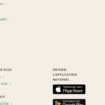
rt
port
IR PLUS
OBTENIR
L’APPLICATION
e
NATIONAL
 site
NCE
bilité