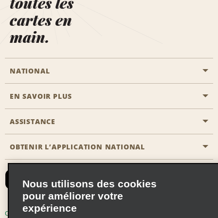
toutes les
cartes en
main.
NATIONAL
EN SAVOIR PLUS
Passer une réservation
Emerald Club
ASSISTANCE
Carrière
Solutions pour les professionnels
Plan du site
OBTENIR L’APPLICATION NATIONAL
Accessibilité
Avantages partenaires
Nous contacter
Emerald Club Se connecter
Nous utilisons des cookies
Recevoir des offres par email
pour améliorer votre
expérience
Conditions d’utilisation
Politique de confidentialité