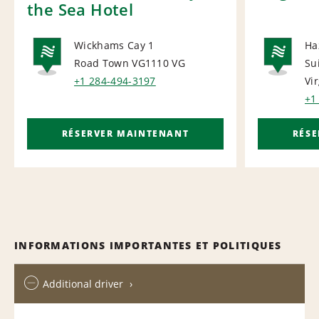
the Sea Hotel
Wickhams Cay 1
Ha
Road Town VG1110
VG
Su
NATIONAL
NA
+1 284-494-3197
Vi
+1
RÉSERVER MAINTENANT
RÉS
INFORMATIONS IMPORTANTES ET POLITIQUES
Additional driver