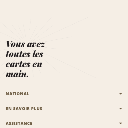
Vous avez
toutes les
cartes en
main.
NATIONAL
EN SAVOIR PLUS
Passer une réservation
Emerald Club
ASSISTANCE
Carrière