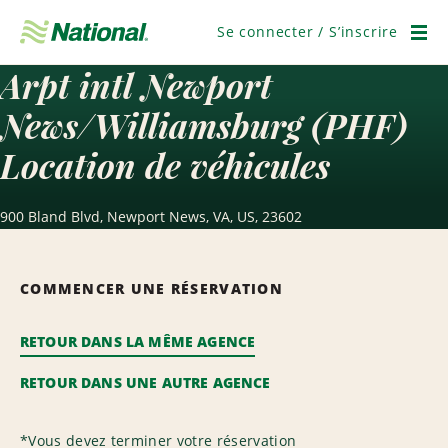
Passer
la
Se connecter / S’inscrire
navigation
Men
Arpt intl Newport
News/Williamsburg (PHF)
Location de véhicules
900 Bland Blvd, Newport News, VA, US, 23602
COMMENCER UNE RÉSERVATION
RETOUR DANS LA MÊME AGENCE
RETOUR DANS UNE AUTRE AGENCE
*
Vous devez terminer votre réservation