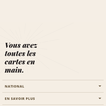
Vous avez
toutes les
cartes en
main.
NATIONAL
EN SAVOIR PLUS
Passer une réservation