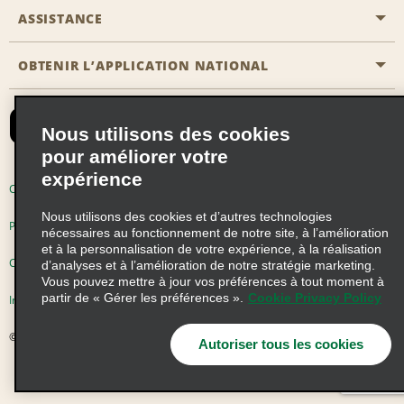
Emerald Club
ASSISTANCE
Carrière
Solutions pour les professionnels
Plan du site
OBTENIR L’APPLICATION NATIONAL
Accessibilité
Avantages partenaires
Nous contacter
Emerald Club Se connecter
Nous utilisons des cookies
Recevoir des offres par email
pour améliorer votre
expérience
Conditions d’utilisation
Politique de confidentialité
Nous utilisons des cookies et d’autres technologies
Politique d’utilisation des cookies
nécessaires au fonctionnement de notre site, à l’amélioration
et à la personnalisation de votre expérience, à la réalisation
Choix de confidentialité
d’analyses et à l’amélioration de notre stratégie marketing.
Vous pouvez mettre à jour vos préférences à tout moment à
partir de « Gérer les préférences ».
Cookie Privacy Policy
Information précontractuelle
© 2026 Enterprise Holdings, Inc. Tous droits réservés
Autoriser tous les cookies