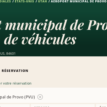
DIALES
ÉTATS-UNIS
UTAH
AÉROPORT MUNICIPAL DE PROVO 
 municipal de Pr
 de véhicules
 US, 84601
 RÉSERVATION
r votre réservation
pal de Provo (PVU)
Supprimer
l’agence