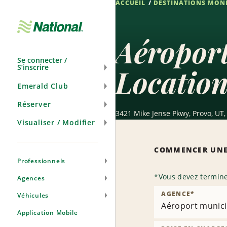
ACCUEIL
DESTINATIONS MON
Passer
la
navigation
Aéroport
Se connecter /
S’inscrire
Location
Emerald Club
Réserver
3421 Mike Jense Pkwy, Provo, UT,
Visualiser / Modifier
COMMENCER UNE
Professionnels
*
Vous devez termine
Agences
AGENCE
*
Véhicules
Aéroport munici
Application Mobile