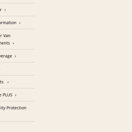
r
formation
r Van
ments
verage
nts
e PLUS
ity Protection