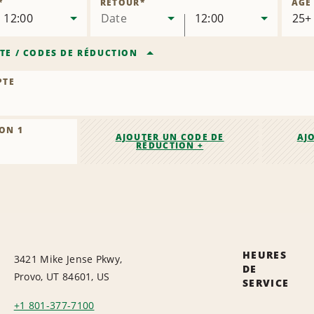
*
RETOUR
*
ÂGE
12:00
Date
12:00
TE
/
CODES DE RÉDUCTION
PTE
ON 1
AJOUTER UN CODE DE
AJ
RÉDUCTION +
HEURES
3421 Mike Jense Pkwy,
DE
Provo, UT 84601, US
SERVICE
+1 801-377-7100