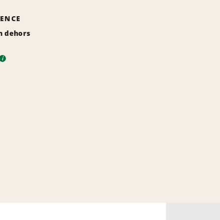
GENCE
n dehors
i