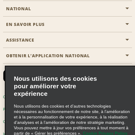
NATIONAL
EN SAVOIR PLUS
Passer une réservation
Emerald Club
ASSISTANCE
Carrière
Solutions pour les professionnels
Plan du site
OBTENIR L’APPLICATION NATIONAL
Accessibilité
Avantages partenaires
Nous contacter
Emerald Club Se connecter
Nous utilisons des cookies
Recevoir des offres par email
pour améliorer votre
expérience
Conditions d’utilisation
Politique de confidentialité
Nous utilisons des cookies et d’autres technologies
Politique d’utilisation des cookies
nécessaires au fonctionnement de notre site, à l’amélioration
et à la personnalisation de votre expérience, à la réalisation
Choix de confidentialité
d’analyses et à l’amélioration de notre stratégie marketing.
Vous pouvez mettre à jour vos préférences à tout moment à
partir de « Gérer les préférences ».
Cookie Privacy Policy
Information précontractuelle