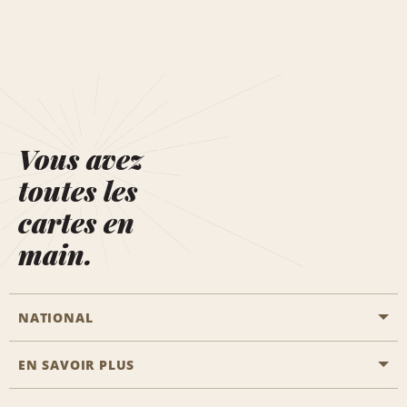
Vous avez
toutes les
cartes en
main.
NATIONAL
EN SAVOIR PLUS
Passer une réservation
Emerald Club