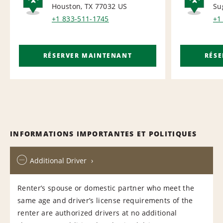
Houston, TX 77032
US
Su
AIRPORT
AI
+1 833-511-1745
+1
RÉSERVER MAINTENANT
RÉS
INFORMATIONS IMPORTANTES ET POLITIQUES
Additional Driver
Renter’s spouse or domestic partner who meet the
same age and driver’s license requirements of the
renter are authorized drivers at no additional