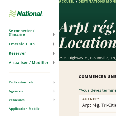
ACCUEIL
DESTINATIONS MON
Passer
la
navigation
Arpt rég
Se connecter /
S’inscrire
Location
Emerald Club
Réserver
2525 Highway 75, Blountville, TN
Visualiser / Modifier
COMMENCER UNE
Professionnels
*
Vous devez termine
Agences
AGENCE
*
Véhicules
Arpt rég. Tri-Citi
Application Mobile