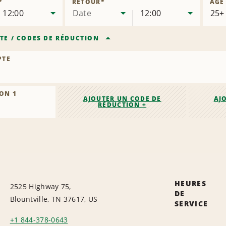
*
RETOUR
*
ÂGE
12:00
Date
12:00
TE
/
CODES DE RÉDUCTION
PTE
ON 1
AJOUTER UN CODE DE
AJ
RÉDUCTION +
HEURES
2525 Highway 75,
DE
Blountville, TN 37617, US
SERVICE
+1 844-378-0643