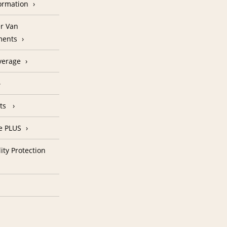
formation
r Van
ments
verage
nts
e PLUS
ity Protection