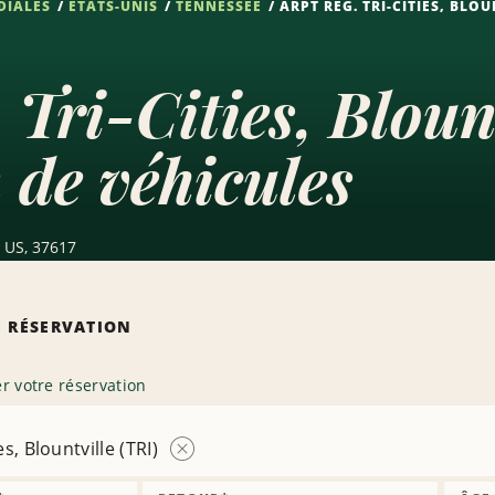
DIALES
ÉTATS-UNIS
TENNESSEE
ARPT RÉG. TRI-CITIES, BLOU
. Tri-Cities, Bloun
 de véhicules
, US, 37617
 RÉSERVATION
r votre réservation
es, Blountville (TRI)
Supprimer
l’agence