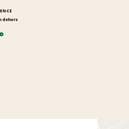
GENCE
n dehors
i