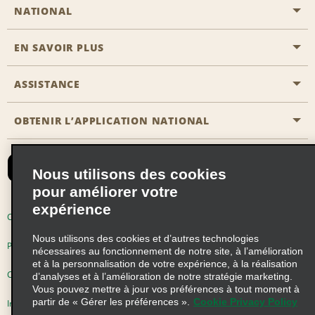
NATIONAL
EN SAVOIR PLUS
Passer une réservation
Emerald Club
ASSISTANCE
Carrière
Solutions pour les professionnels
Plan du site
OBTENIR L’APPLICATION NATIONAL
Accessibilité
Avantages partenaires
Nous contacter
Emerald Club Se connecter
Nous utilisons des cookies
Recevoir des offres par email
pour améliorer votre
expérience
Conditions d’utilisation
Politique de confidentialité
Nous utilisons des cookies et d’autres technologies
Politique d’utilisation des cookies
nécessaires au fonctionnement de notre site, à l’amélioration
et à la personnalisation de votre expérience, à la réalisation
Choix de confidentialité
d’analyses et à l’amélioration de notre stratégie marketing.
Vous pouvez mettre à jour vos préférences à tout moment à
partir de « Gérer les préférences ».
Cookie Privacy Policy
Information précontractuelle