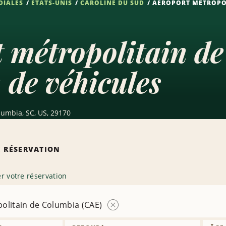
DIALES
ÉTATS-UNIS
CAROLINE DU SUD
AÉROPORT MÉTROPOL
 métropolitain d
 de véhicules
olumbia, SC, US, 29170
 RÉSERVATION
r votre réservation
olitain de Columbia (CAE)
Supprimer
l’agence