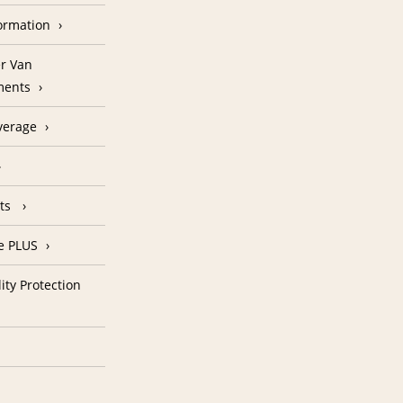
formation
r Van
ments
verage
nts
e PLUS
ity Protection