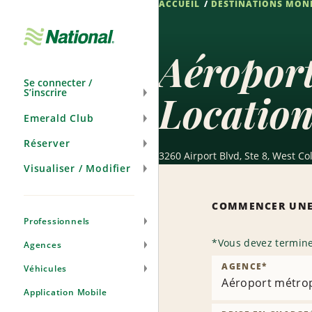
ACCUEIL
DESTINATIONS MON
Passer
la
navigation
Aéroport
Se connecter /
S’inscrire
Location
Emerald Club
Réserver
3260 Airport Blvd, Ste 8, West C
Visualiser / Modifier
COMMENCER UNE
Professionnels
*
Vous devez termine
Agences
AGENCE
*
Véhicules
Aéroport métrop
Application Mobile