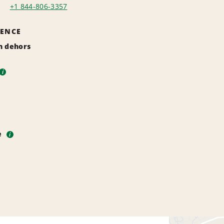
+1 844-806-3357
GENCE
n dehors
i
e
i