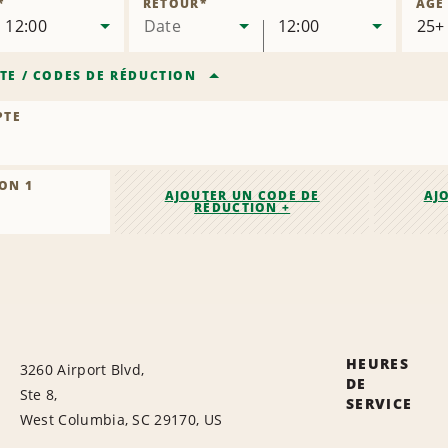
*
RETOUR
*
ÂGE
12:00
Date
12:00
TE
/
CODES DE RÉDUCTION
PTE
ON 1
AJOUTER UN CODE DE
AJ
RÉDUCTION +
HEURES
3260 Airport Blvd,
DE
Ste 8,
SERVICE
West Columbia, SC 29170, US