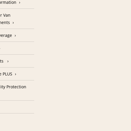
formation
r Van
ments
verage
nts
e PLUS
ity Protection