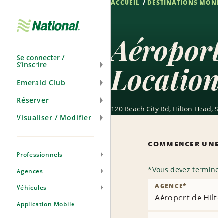
ACCUEIL
DESTINATIONS MON
Passer
la
navigation
Aéropor
Se connecter /
S’inscrire
Location
Emerald Club
Réserver
120 Beach City Rd, Hilton Head, 
Visualiser / Modifier
COMMENCER UNE
Professionnels
*
Vous devez termine
Agences
AGENCE
*
Véhicules
Aéroport de Hil
Application Mobile