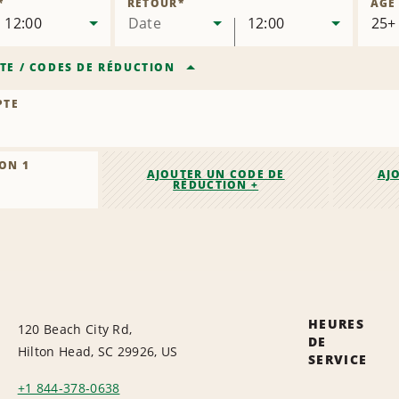
*
RETOUR
*
ÂGE
12:00
Date
12:00
TE
/
CODES DE RÉDUCTION
PTE
ON 1
AJOUTER UN CODE DE
AJ
RÉDUCTION +
HEURES
120 Beach City Rd,
DE
Hilton Head, SC 29926, US
SERVICE
+1 844-378-0638