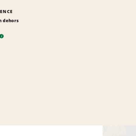
GENCE
n dehors
i