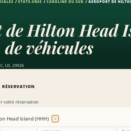
DIALES
ÉTATS-UNIS
CAROLINE DU SUD
AÉROPORT DE HILTO
t de Hilton Head 
 de véhicules
SC, US, 29926
 RÉSERVATION
r votre réservation
ton Head Island (HHH)
Supprimer
l’agence