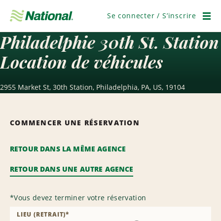
Passer
la
Se connecter / S’inscrire
navigation
Men
Philadelphie 30th St. Station
Location de véhicules
2955 Market St, 30th Station, Philadelphia, PA, US, 19104
COMMENCER UNE RÉSERVATION
RETOUR DANS LA MÊME AGENCE
RETOUR DANS UNE AUTRE AGENCE
*
Vous devez terminer votre réservation
LIEU (RETRAIT)
*