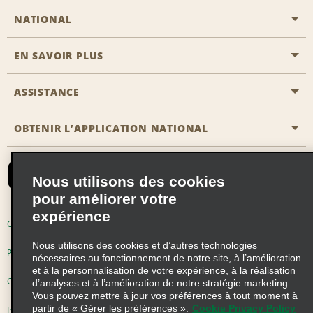
NATIONAL
EN SAVOIR PLUS
Passer une réservation
Emerald Club
ASSISTANCE
Carrière
Solutions pour les professionnels
Plan du site
OBTENIR L’APPLICATION NATIONAL
Accessibilité
Avantages partenaires
Nous contacter
Emerald Club Se connecter
Nous utilisons des cookies
Recevoir des offres par email
pour améliorer votre
expérience
Conditions d’utilisation
Politique de confidentialité
Nous utilisons des cookies et d’autres technologies
Politique d’utilisation des cookies
nécessaires au fonctionnement de notre site, à l’amélioration
et à la personnalisation de votre expérience, à la réalisation
Choix de confidentialité
d’analyses et à l’amélioration de notre stratégie marketing.
Vous pouvez mettre à jour vos préférences à tout moment à
partir de « Gérer les préférences ».
Cookie Privacy Policy
Information précontractuelle