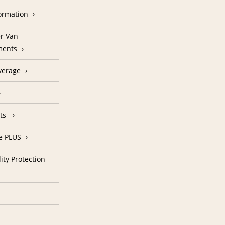
formation
r Van
ments
verage
nts
e PLUS
ity Protection