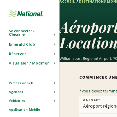
ACCUEIL
DESTINATIONS MON
Passer
la
navigation
Aéroport
Se connecter /
S’inscrire
Location
Emerald Club
Réserver
Williamsport Regional Airport, 70
Visualiser / Modifier
COMMENCER UNE
Professionnels
*
Vous devez termine
Agences
AGENCE
*
Véhicules
Aéroport régiona
Application Mobile