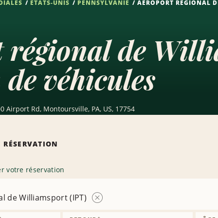
DIALES
ÉTATS-UNIS
PENNSYLVANIE
AÉROPORT RÉGIONAL DE
 régional de Will
 de véhicules
0 Airport Rd, Montoursville, PA, US, 17754
 RÉSERVATION
r votre réservation
l de Williamsport (IPT)
Supprimer
l’agence