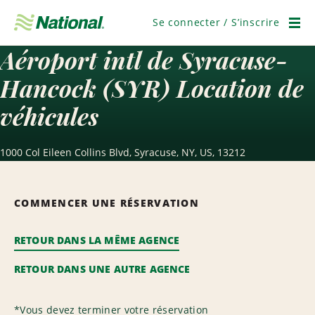
Passer
la
Se connecter / S’inscrire
navigation
Men
Aéroport intl de Syracuse-
Hancock (SYR) Location de
véhicules
1000 Col Eileen Collins Blvd, Syracuse, NY, US, 13212
COMMENCER UNE RÉSERVATION
RETOUR DANS LA MÊME AGENCE
RETOUR DANS UNE AUTRE AGENCE
*
Vous devez terminer votre réservation