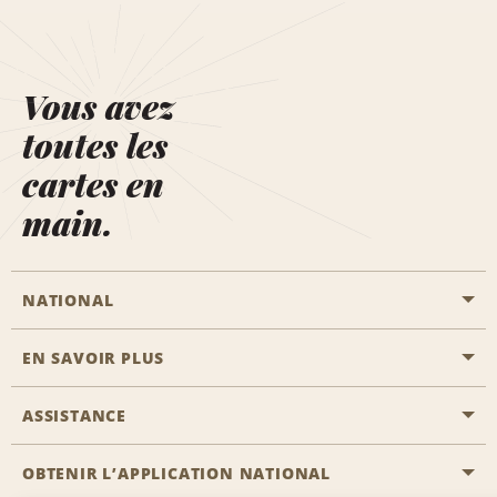
Vous avez
toutes les
cartes en
main.
NATIONAL
EN SAVOIR PLUS
Passer une réservation
Emerald Club
ASSISTANCE
Carrière
Solutions pour les professionnels
Plan du site
OBTENIR L’APPLICATION NATIONAL
Accessibilité
Avantages partenaires