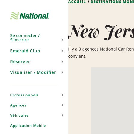
ACCUEIL
DESTINATIONS MON
Passer
la
navigation
New Jer
Se connecter /
S’inscrire
Il y a 3 agences National Car Ren
Emerald Club
convient.
Réserver
Visualiser / Modifier
Professionnels
Agences
Véhicules
Application Mobile