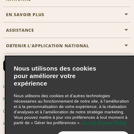
EN SAVOIR PLUS
Passer une réservation
Emerald Club
ASSISTANCE
Carrière
Solutions pour les professionnels
Plan du site
OBTENIR L’APPLICATION NATIONAL
Accessibilité
Avantages partenaires
Nous contacter
Emerald Club Se connecter
Nous utilisons des cookies
Recevoir des offres par email
pour améliorer votre
expérience
Conditions d’utilisation
Politique de confidentialité
Nous utilisons des cookies et d’autres technologies
Politique d’utilisation des cookies
nécessaires au fonctionnement de notre site, à l’amélioration
et à la personnalisation de votre expérience, à la réalisation
Choix de confidentialité
d’analyses et à l’amélioration de notre stratégie marketing.
Vous pouvez mettre à jour vos préférences à tout moment à
partir de « Gérer les préférences ».
Cookie Privacy Policy
Information précontractuelle