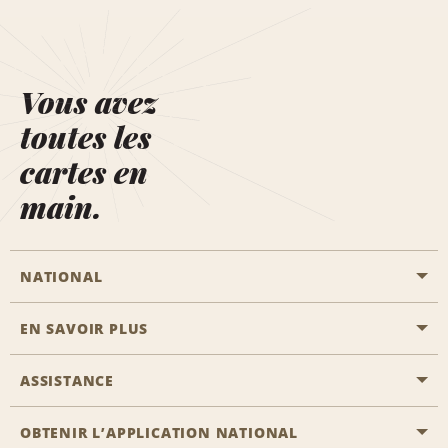
Vous avez
toutes les
cartes en
main.
NATIONAL
EN SAVOIR PLUS
Passer une réservation
Emerald Club
ASSISTANCE
Carrière
Solutions pour les professionnels
Plan du site
OBTENIR L’APPLICATION NATIONAL
Accessibilité