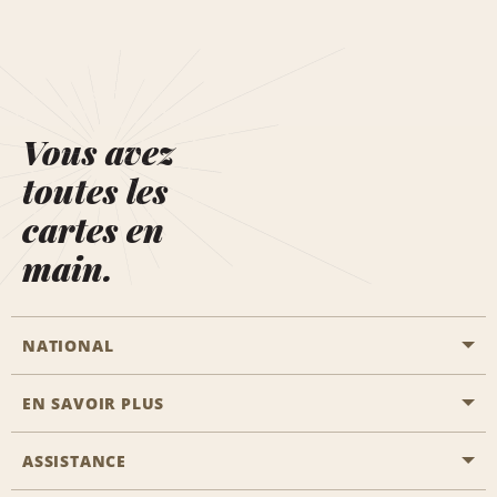
Vous avez
toutes les
cartes en
main.
NATIONAL
EN SAVOIR PLUS
Passer une réservation
Emerald Club
ASSISTANCE
Carrière
Solutions pour les professionnels