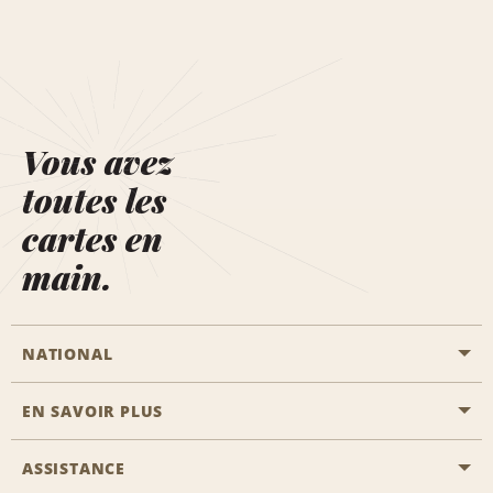
Vous avez
toutes les
cartes en
main.
NATIONAL
EN SAVOIR PLUS
Passer une réservation
Emerald Club
ASSISTANCE
Carrière