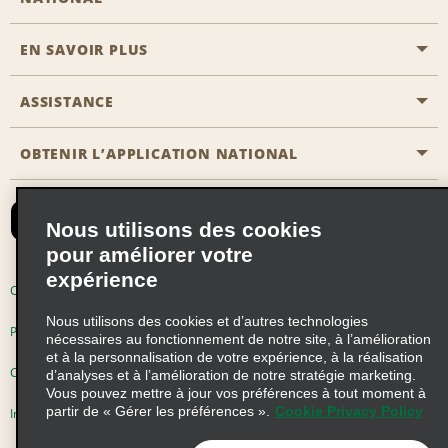
EN SAVOIR PLUS
Passer une réservation
Emerald Club
ASSISTANCE
Carrière
Solutions pour les professionnels
Plan du site
OBTENIR L’APPLICATION NATIONAL
Accessibilité
Avantages partenaires
Nous contacter
Emerald Club Se connecter
Nous utilisons des cookies
Recevoir des offres par email
pour améliorer votre
expérience
Conditions d’utilisation
Politique de confidentialité
Nous utilisons des cookies et d’autres technologies
Politique d’utilisation des cookies
nécessaires au fonctionnement de notre site, à l’amélioration
et à la personnalisation de votre expérience, à la réalisation
Choix de confidentialité
d’analyses et à l’amélioration de notre stratégie marketing.
Vous pouvez mettre à jour vos préférences à tout moment à
partir de « Gérer les préférences ».
Cookie Privacy Policy
Information précontractuelle