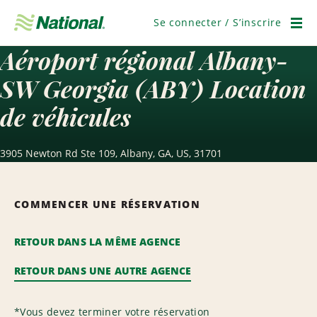
Passer
la
Se connecter / S’inscrire
navigation
Men
Aéroport régional Albany-
SW Georgia (ABY) Location
de véhicules
3905 Newton Rd Ste 109, Albany, GA, US, 31701
COMMENCER UNE RÉSERVATION
RETOUR DANS LA MÊME AGENCE
RETOUR DANS UNE AUTRE AGENCE
*
Vous devez terminer votre réservation