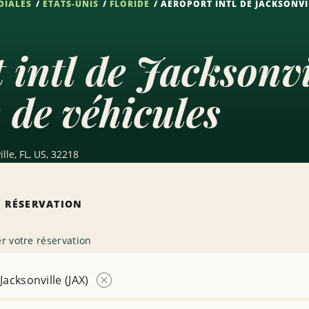
DIALES
ÉTATS-UNIS
FLORIDE
AÉROPORT INTL DE JACKSONVIL
 intl de Jacksonv
 de véhicules
lle, FL, US, 32218
 RÉSERVATION
r votre réservation
Jacksonville (JAX)
Supprimer
l’agence