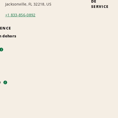
DE
Jacksonville, FL 32218, US
SERVICE
+1 833-856-0892
GENCE
n dehors
i
e
i