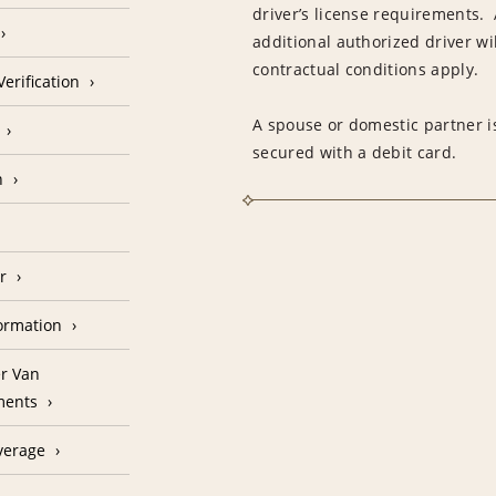
driver’s license requirements. 
additional authorized driver wil
contractual conditions apply.
erification
A spouse or domestic partner is
secured with a debit card.
n
r
formation
r Van
ments
verage