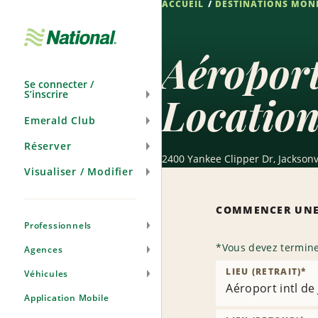
ACCUEIL
DESTINATIONS MON
Passer
la
navigation
Aéroport
Se connecter /
S’inscrire
Location
Emerald Club
Réserver
2400 Yankee Clipper Dr, Jacksonvi
Visualiser / Modifier
COMMENCER UNE
Professionnels
*
Vous devez termine
Agences
LIEU (RETRAIT)
*
Véhicules
Aéroport intl de 
Application Mobile