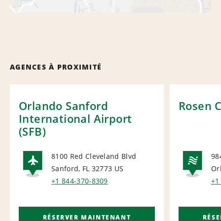
AGENCES À PROXIMITÉ
Orlando Sanford
Rosen C
International Airport
(SFB)
8100 Red Cleveland Blvd
98
Sanford, FL 32773
US
Or
AIRPORT
NA
+1 844-370-8309
+1
RÉSERVER MAINTENANT
RÉS