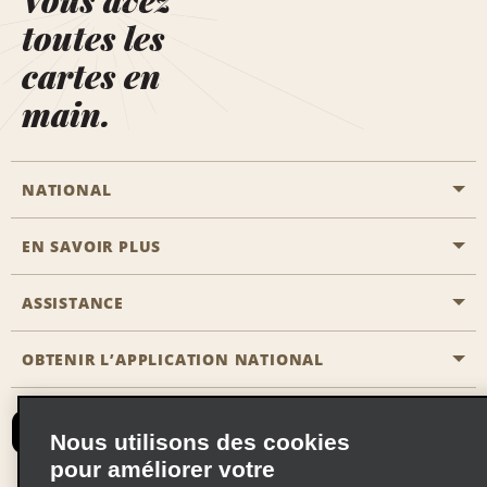
toutes les
cartes en
main.
NATIONAL
EN SAVOIR PLUS
Passer une réservation
Emerald Club
ASSISTANCE
Carrière
Solutions pour les professionnels
Plan du site
OBTENIR L’APPLICATION NATIONAL
Accessibilité
Avantages partenaires
Nous contacter
Emerald Club Se connecter
Nous utilisons des cookies
Recevoir des offres par email
pour améliorer votre